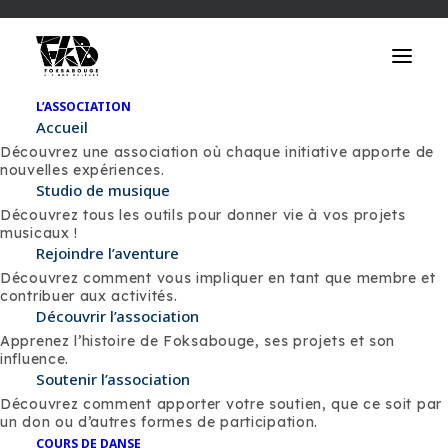
L’ASSOCIATION
Accueil
Découvrez une association où chaque initiative apporte de
nouvelles expériences.
Studio de musique
Découvrez tous les outils pour donner vie à vos projets
musicaux !
Rejoindre l’aventure
Newsletter
Découvrez comment vous impliquer en tant que membre et
contribuer aux activités.
Découvrir l’association
Recevez le pouls du Hip-Hop et de la culture
Apprenez l’histoire de Foksabouge, ses projets et son
urbaine directement dans votre boîte de
influence.
Soutenir l’association
réception.
Découvrez comment apporter votre soutien, que ce soit par
un don ou d’autres formes de participation.
COURS DE DANSE