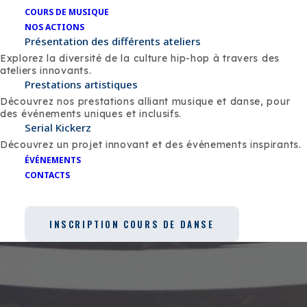
festival Hip Hop majeur
COURS DE MUSIQUE
NOS ACTIONS
dans le Sud-Ouest, avec une
Présentation des différents ateliers
compétition internationale
Explorez la diversité de la culture hip-hop à travers des
ateliers innovants.
de breakdance réunissant
Prestations artistiques
Afficher Plus
Découvrez nos prestations alliant musique et danse, pour
les meilleurs danseurs du
des événements uniques et inclusifs.
Serial Kickerz
monde entier. L'événement
Découvrez un projet innovant et des événements inspirants.
se déroule sur deux jours et
ÉVÉNEMENTS
CONTACTS
inclut un village de plus de
40 exposants le dimanche.
INSCRIPTION COURS DE DANSE
Depuis sa création il y a 8
ans, cet événement est
devenu un pilier de la
culture Hip Hop,