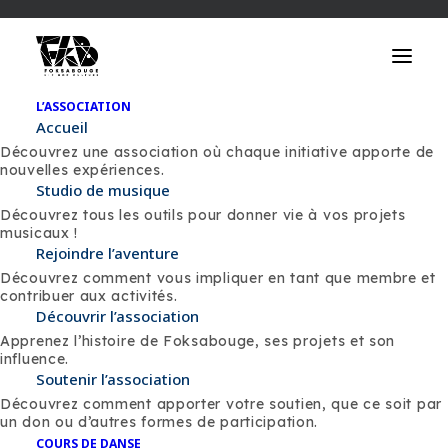
L’ASSOCIATION
Accueil
LES PACKAGES
Découvrez une association où chaque initiative apporte de
nouvelles expériences.
Studio de musique
Découvrez tous les outils pour donner vie à vos projets
musicaux !
Pack 3
Rejoindre l’aventure
Pack 1
Pack 2
Offres
1 000
Découvrez comment vous impliquer en tant que membre et
250€
600 €
€
contribuer aux activités.
Découvrir l’association
Logo sur les affiches
Apprenez l’histoire de Foksabouge, ses projets et son
X
X
X
et les flyers
influence.
Soutenir l’association
Logo sur le dossier de
X
X
X
Découvrez comment apporter votre soutien, que ce soit par
presse
un don ou d’autres formes de participation.
COURS DE DANSE