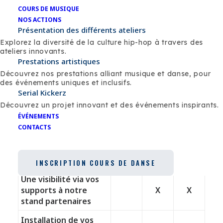
Logo sur le site
COURS DE MUSIQUE
internet du Serial
NOS ACTIONS
Kickerz et la
Présentation des différents ateliers
newsletter
X
X
X
Explorez la diversité de la culture hip-hop à travers des
(+ lien direct qui
ateliers innovants.
renvoie vers votre
Prestations artistiques
site, mail)
Découvrez nos prestations alliant musique et danse, pour
des événements uniques et inclusifs.
Une publication de
Serial Kickerz
votre participation
Découvrez un projet innovant et des événements inspirants.
sur les réseaux
X
X
X
ÉVÉNEMENTS
sociaux
CONTACTS
(Facebook &
Instagram)
Logo sur les vidéos
X
X
X
INSCRIPTION COURS DE DANSE
Une visibilité via vos
supports à notre
X
X
stand partenaires
Installation de vos