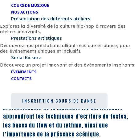
COURS DE MUSIQUE
NOS ACTIONS
Présentation des différents ateliers
Explorez la diversité de la culture hip-hop à travers des
ateliers innovants.
Prestations artistiques
Découvrez nos prestations alliant musique et danse, pour
FOKSABOUGE
des événements uniques et inclusifs.
Serial Kickerz
Découvrez un projet innovant et des événements inspirants.
Dans l'atelier Rap intitulé 'Marche', les
ÉVÉNEMENTS
CONTACTS
participants sont invités à explorer l'univers du
rap en tant que forme d'expression puissante et
authentique. Encadrés par des artistes et des
INSCRIPTION COURS DE DANSE
professionnels de la musique, les participants
apprendront les techniques d'écriture de textes,
les bases du flow et du rythme, ainsi que
l'importance de la présence scénique.